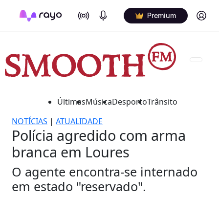
On Air
Podcasts
Log in
Premium
Últimas
Música
Desporto
Trânsito
NOTÍCIAS
|
ATUALIDADE
Polícia agredido com arma
branca em Loures
O agente encontra-se internado
em estado "reservado".