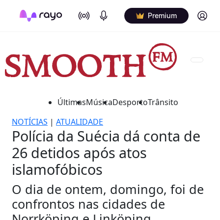
On Air
Podcasts
Log in
Premium
Últimas
Música
Desporto
Trânsito
NOTÍCIAS
|
ATUALIDADE
Polícia da Suécia dá conta de
26 detidos após atos
islamofóbicos
O dia de ontem, domingo, foi de
confrontos nas cidades de
Norrköping e Linköping.