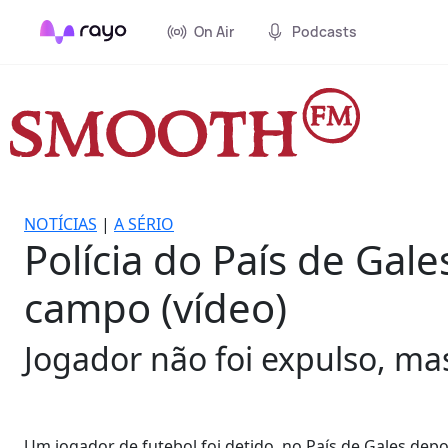
On Air
Podcasts
NOTÍCIAS
|
A SÉRIO
Polícia do País de Gal
campo (vídeo)
Jogador não foi expulso, ma
Um jogador de futebol foi detido, no País de Gales dep