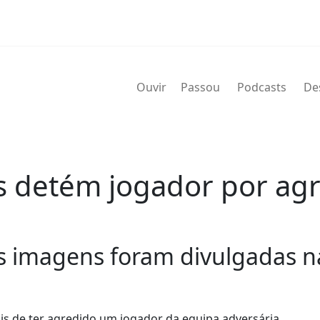
Ouvir
Passou
Podcasts
De
es detém jogador por ag
s imagens foram divulgadas na
ois de ter agredido um jogador da equipa adversária.