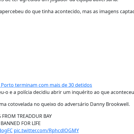
 apercebeu do que tinha acontecido, mas as imagens capta
o Porto terminam com mais de 30 detidos
-o e a polícia decidiu abrir um inquérito ao que aconteceu
 uma cotovelada no queixo do adversário Danny Brookwell.
G FROM TREADDUR BAY
BANNED FOR LIFE
dogFC
pic.twitter.com/RphcdlOGMY