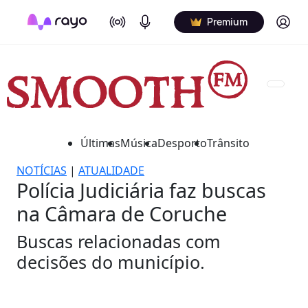
On Air
Podcasts
Log in
Premium
Últimas
Música
Desporto
Trânsito
NOTÍCIAS
|
ATUALIDADE
Polícia Judiciária faz buscas
na Câmara de Coruche
Buscas relacionadas com
decisões do município.