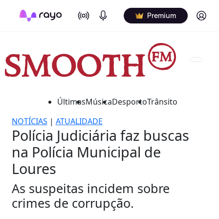
On Air
Podcasts
Log in
Premium
Últimas
Música
Desporto
Trânsito
NOTÍCIAS
|
ATUALIDADE
Polícia Judiciária faz buscas
na Polícia Municipal de
Loures
As suspeitas incidem sobre
crimes de corrupção.