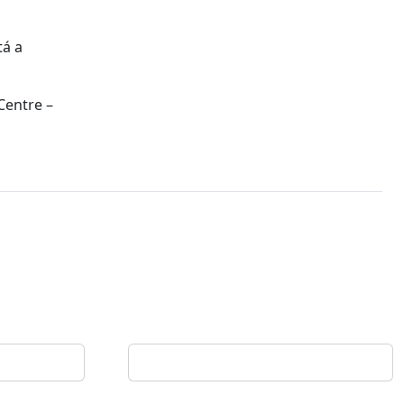
tá a
Centre –