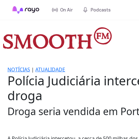
On Air
Podcasts
NOTÍCIAS
|
ATUALIDADE
Polícia Judiciária int
droga
Droga seria vendida em Por
A Polícia Judiciária intercetou, a cerca de 500 milhas 