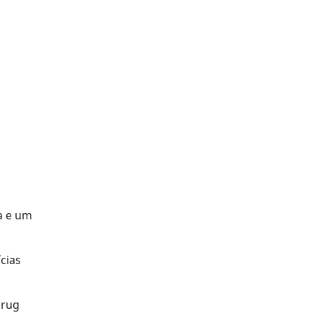
a e um
cias
Drug