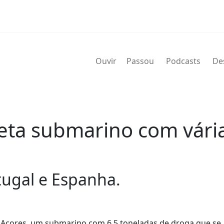
Ouvir
Passou
Podcasts
De
erceta submarino com vár
tugal e Espanha.
dos Açores, um submarino com 6,5 toneladas de droga que se