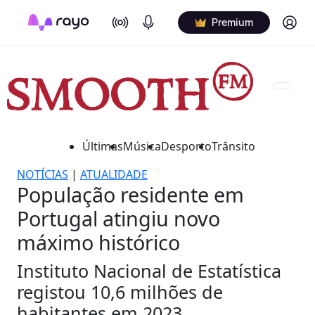
On Air
Podcasts
Log in
Premium
Últimas
Música
Desporto
Trânsito
NOTÍCIAS
|
ATUALIDADE
População residente em
Portugal atingiu novo
máximo histórico
Instituto Nacional de Estatística
registou 10,6 milhões de
habitantes em 2023.