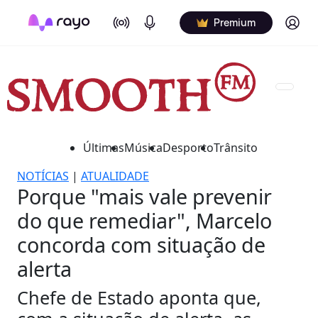
On Air
Podcasts
Log in
Premium
Últimas
Música
Desporto
Trânsito
NOTÍCIAS
|
ATUALIDADE
Porque "mais vale prevenir
do que remediar", Marcelo
concorda com situação de
alerta
Chefe de Estado aponta que,