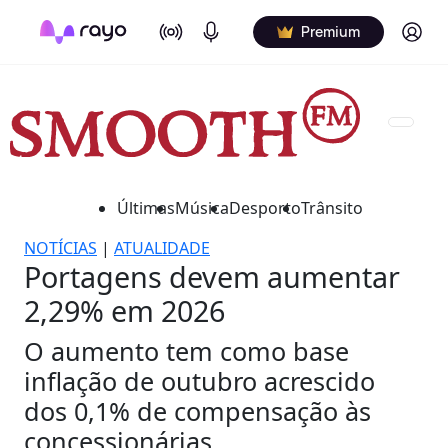
On Air
Podcasts
Log in
Premium
Últimas
Música
Desporto
Trânsito
NOTÍCIAS
|
ATUALIDADE
Portagens devem aumentar
2,29% em 2026
O aumento tem como base
inflação de outubro acrescido
dos 0,1% de compensação às
concessionárias.