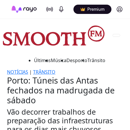
On Air
Podcasts
Log in
Premium
Últimas
Música
Desporto
Trânsito
NOTÍCIAS
|
TRÂNSITO
Porto: Túneis das Antas
fechados na madrugada de
sábado
Vão decorrer trabalhos de
preparação das infraestruturas
para os dias mais chuvosos