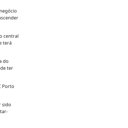
 negócio
 ascender
o central
e terá
a do
de ter
C Porto
r sido
tar-