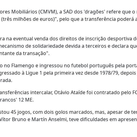
es Mobiliários (CMVM), a SAD dos 'dragões' refere que o
(três milhões de euros)", pelo que a transferência poderá
 na eventual venda dos direitos de inscrição desportiva d
mecanismo de solidariedade devida a terceiros e declara qu
tante da transação".
ão no Flamengo e ingressou no futebol português pela port
gressado à Ligue 1 pela primeira vez desde 1978/79, depois 
rada.
ansferências intercalar, Otávio Ataíde foi contratado pelo F
brancos' 12 ME.
istou 45 jogos, com dois golos marcados, mas, apesar de te
ítor Bruno e Martín Anselmi, teve dificuldades em apresen