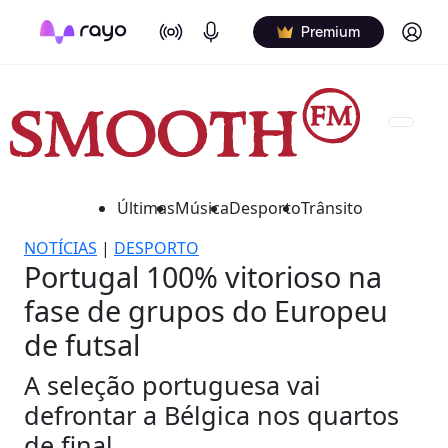
On Air
Podcasts
Log in
Premium
Últimas
Música
Desporto
Trânsito
NOTÍCIAS
|
DESPORTO
Portugal 100% vitorioso na
fase de grupos do Europeu
de futsal
A seleção portuguesa vai
defrontar a Bélgica nos quartos
de final.