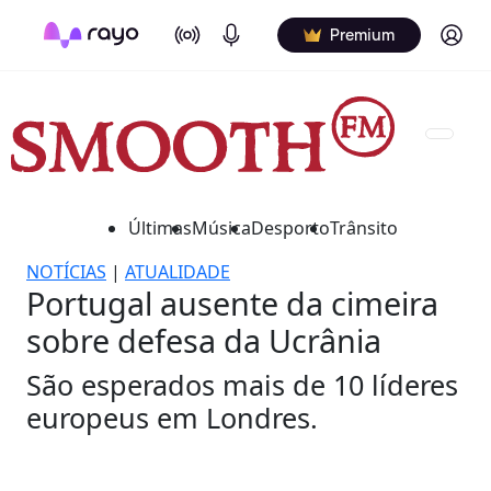
On Air
Podcasts
Log in
Premium
Últimas
Música
Desporto
Trânsito
NOTÍCIAS
|
ATUALIDADE
Portugal ausente da cimeira
sobre defesa da Ucrânia
São esperados mais de 10 líderes
europeus em Londres.