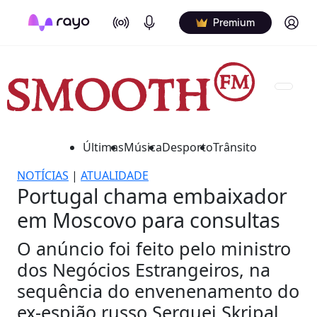
On Air
Podcasts
Log in
Premium
Últimas
Música
Desporto
Trânsito
NOTÍCIAS
|
ATUALIDADE
Portugal chama embaixador
em Moscovo para consultas
O anúncio foi feito pelo ministro
dos Negócios Estrangeiros, na
sequência do envenenamento do
ex-espião russo Serguei Skripal