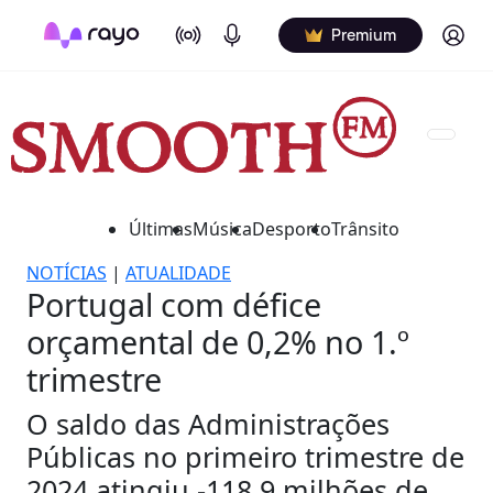
On Air
Podcasts
Log in
Premium
Últimas
Música
Desporto
Trânsito
NOTÍCIAS
|
ATUALIDADE
Portugal com défice
orçamental de 0,2% no 1.º
trimestre
O saldo das Administrações
Públicas no primeiro trimestre de
2024 atingiu -118,9 milhões de