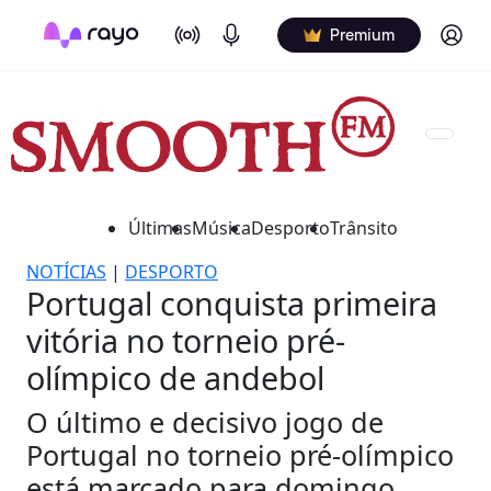
On Air
Podcasts
Log in
Premium
Últimas
Música
Desporto
Trânsito
NOTÍCIAS
|
DESPORTO
Portugal conquista primeira
vitória no torneio pré-
olímpico de andebol
O último e decisivo jogo de
Portugal no torneio pré-olímpico
está marcado para domingo,