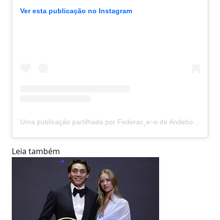
Ver esta publicação no Instagram
Uma publicação partilhada por Federac¸a~o de Andebol de Portugal (@andebolportugal)
Leia também