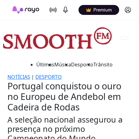
On Air
Podcasts
Log in
Premium
Últimas
Música
Desporto
Trânsito
NOTÍCIAS
|
DESPORTO
Portugal conquistou o ouro
no Europeu de Andebol em
Cadeira de Rodas
A seleção nacional assegurou a
presença no próximo
Campeonato do Mundo.