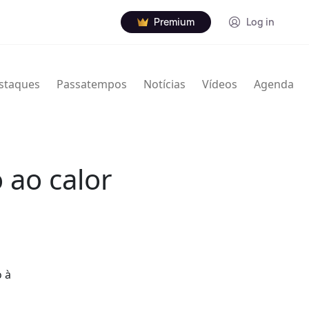
Premium
Log in
staques
Passatempos
Notícias
Vídeos
Agenda
 ao calor
o à