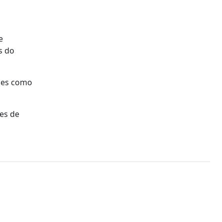
e
s do
íses como
es de