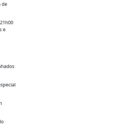
a de
 21h00
s e
anhados
special
m
do