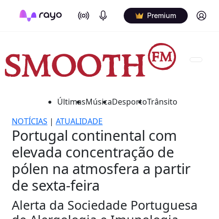
On Air
Podcasts
Log in
Premium
Últimas
Música
Desporto
Trânsito
NOTÍCIAS
|
ATUALIDADE
Portugal continental com
elevada concentração de
pólen na atmosfera a partir
de sexta-feira
Alerta da Sociedade Portuguesa