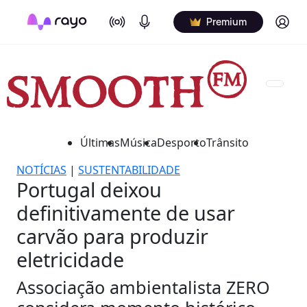
On Air
Podcasts
Log in
Premium
Últimas
Música
Desporto
Trânsito
NOTÍCIAS
|
SUSTENTABILIDADE
Portugal deixou
definitivamente de usar
carvão para produzir
eletricidade
Associação ambientalista ZERO