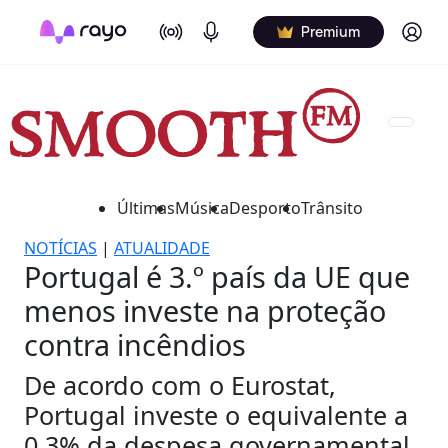
On Air
Podcasts
Log in
Premium
Últimas
Música
Desporto
Trânsito
NOTÍCIAS
|
ATUALIDADE
Portugal é 3.º país da UE que
menos investe na proteção
contra incêndios
De acordo com o Eurostat,
Portugal investe o equivalente a
0,3% da despesa governamental.