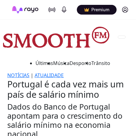
On Air
Podcasts
Log in
Premium
Últimas
Música
Desporto
Trânsito
NOTÍCIAS
|
ATUALIDADE
Portugal é cada vez mais um
país de salário mínimo
Dados do Banco de Portugal
apontam para o crescimento do
salário mínimo na economia
nacional.