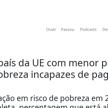
Ouvir
Passou
Podcasts
De
 país da UE com menor 
obreza incapazes de pa
ação em risco de pobreza em 
pleta, percentagem que está 