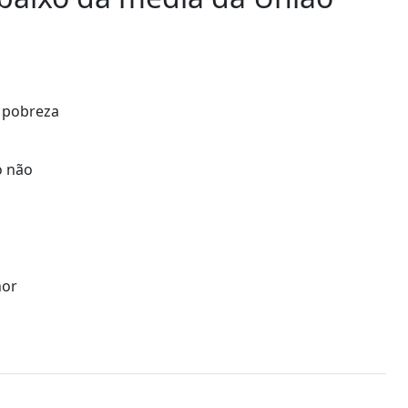
e pobreza
o não
nor