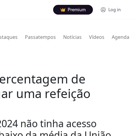
Premium
Log in
staques
Passatempos
Notícias
Vídeos
Agenda
percentagem de
gar uma refeição
2024 não tinha acesso
abaixo da média da União