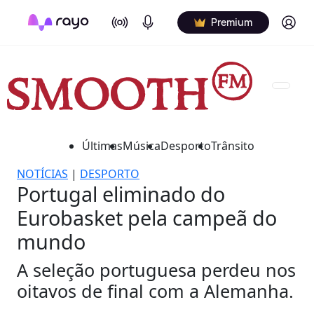
On Air
Podcasts
Log in
Premium
Últimas
Música
Desporto
Trânsito
NOTÍCIAS
|
DESPORTO
Portugal eliminado do
Eurobasket pela campeã do
mundo
A seleção portuguesa perdeu nos
oitavos de final com a Alemanha.