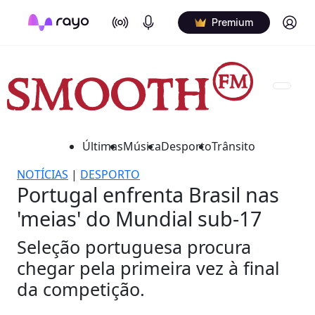
On Air
Podcasts
Log in
Premium
Últimas
Música
Desporto
Trânsito
NOTÍCIAS
|
DESPORTO
Portugal enfrenta Brasil nas
'meias' do Mundial sub-17
Seleção portuguesa procura
chegar pela primeira vez à final
da competição.