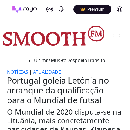
On Air
Podcasts
Log in
Premium
Últimas
Música
Desporto
Trânsito
NOTÍCIAS
|
ATUALIDADE
Portugal goleia Letónia no
arranque da qualificação
para o Mundial de futsal
O Mundial de 2020 disputa-se na
Lituânia, mais concretamente
nas cidades de Kaunas, Klaipeda