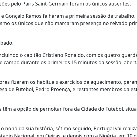
ões pelo Paris Saint-Germain foram os únicos ausentes.
 e Gonçalo Ramos falharam a primeira sessão de trabalho, 
esmo os únicos que não marcaram presença no relvado prin
ábado.
ncluindo o capitão Cristiano Ronaldo, com os quatro guard
de campo durante os primeiros 15 minutos da sessão, abert
es fizeram os habituais exercícios de aquecimento, peran
sa de Futebol, Pedro Proença, e restantes membros da es
es têm a opção de pernoitar fora da Cidade do Futebol, situ
ono da sua história, sétimo seguido, Portugal vai realiza
stadio Nacional, em Oeiras, e depois com a Nigéria, em 10 d