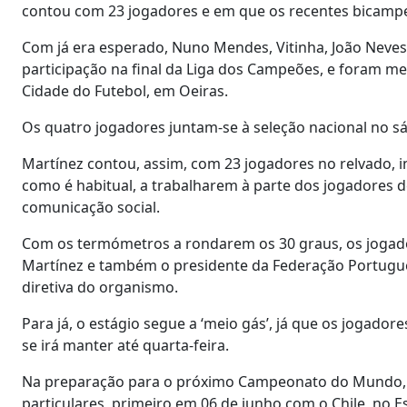
contou com 23 jogadores e em que os recentes bicampe
Com já era esperado, Nuno Mendes, Vitinha, João Neves
participação na final da Liga dos Campeões, e foram m
Cidade do Futebol, em Oeiras.
Os quatro jogadores juntam-se à seleção nacional no s
Martínez contou, assim, com 23 jogadores no relvado, i
como é habitual, a trabalharem à parte dos jogadores 
comunicação social.
Com os termómetros a rondarem os 30 graus, os jogador
Martínez e também o presidente da Federação Portugue
diretiva do organismo.
Para já, o estágio segue a ‘meio gás’, já que os jogador
se irá manter até quarta-feira.
Na preparação para o próximo Campeonato do Mundo, o n
particulares, primeiro em 06 de junho com o Chile, no E