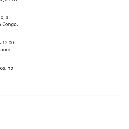
o, a
o Congo,
 12:00
, num
os, no