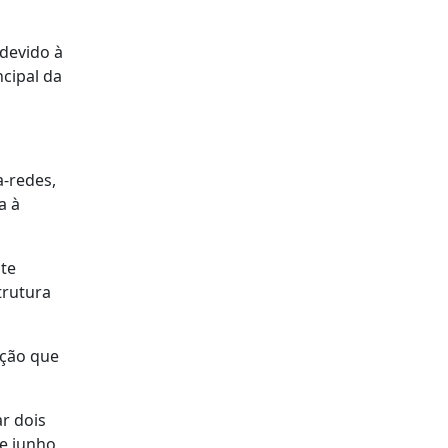
devido à
cipal da
a-redes,
a à
te
trutura
ação que
r dois
e junho,