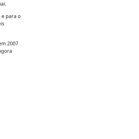
ai.
 e para o
is
 em 2007
 agora