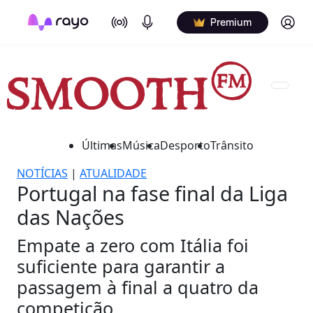
On Air
Podcasts
Log in
Premium
Últimas
Música
Desporto
Trânsito
NOTÍCIAS
|
ATUALIDADE
Portugal na fase final da Liga
das Nações
Empate a zero com Itália foi
suficiente para garantir a
passagem à final a quatro da
competição.