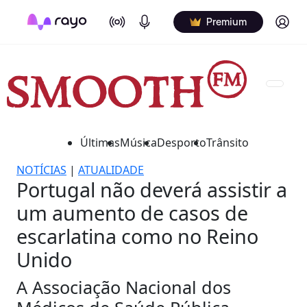
On Air
Podcasts
Log in
Premium
Últimas
Música
Desporto
Trânsito
NOTÍCIAS
|
ATUALIDADE
Portugal não deverá assistir a
um aumento de casos de
escarlatina como no Reino
Unido
A Associação Nacional dos