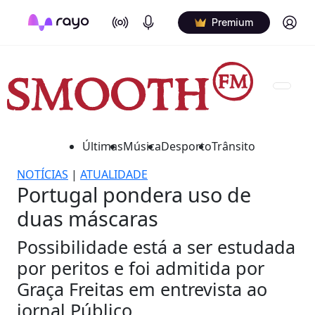
On Air
Podcasts
Log in
Premium
Últimas
Música
Desporto
Trânsito
NOTÍCIAS
|
ATUALIDADE
Portugal pondera uso de
duas máscaras
Possibilidade está a ser estudada
por peritos e foi admitida por
Graça Freitas em entrevista ao
jornal Público.