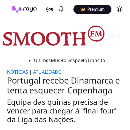
On Air
Podcasts
Log in
Premium
Últimas
Música
Desporto
Trânsito
NOTÍCIAS
|
ATUALIDADE
Portugal recebe Dinamarca e
tenta esquecer Copenhaga
Equipa das quinas precisa de
vencer para chegar à 'final four'
da Liga das Nações.