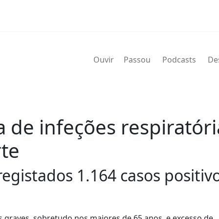
Ouvir
Passou
Podcasts
De
a de infeções respiratór
te
gistados 1.164 casos positivos
s graves, sobretudo nos maiores de 65 anos, e excesso de