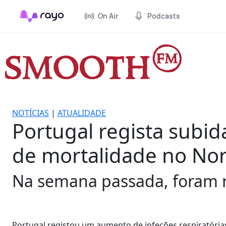
On Air
Podcasts
NOTÍCIAS
|
ATUALIDADE
Portugal regista subid
de mortalidade no Nor
Na semana passada, foram re
Portugal registou um aumento de infeções respiratória