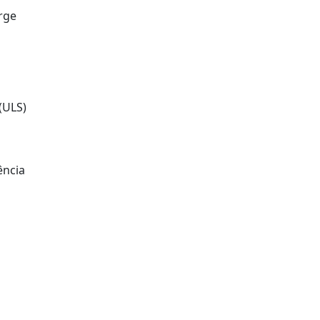
rge
(ULS)
ência