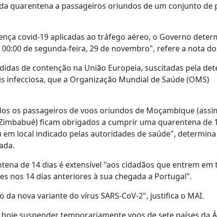
nda quarentena a passageiros oriundos de um conjunto de 
ça covid-19 aplicadas ao tráfego aéreo, o Governo deter
00:00 de segunda-feira, 29 de novembro", refere a nota do
idas de contenção na União Europeia, suscitadas pela det
ais infecciosa, que a Organização Mundial de Saúde (OMS)
todos os passageiros de voos oriundos de Moçambique (ass
 e Zimbabué) ficam obrigados a cumprir uma quarentena de 
u em local indicado pelas autoridades de saúde", determina
ada.
tena de 14 dias é extensível "aos cidadãos que entrem em t
s nos 14 dias anteriores à sua chegada a Portugal".
 da nova variante do vírus SARS-CoV-2", justifica o MAI.
hoje suspender temporariamente voos de sete países da Á