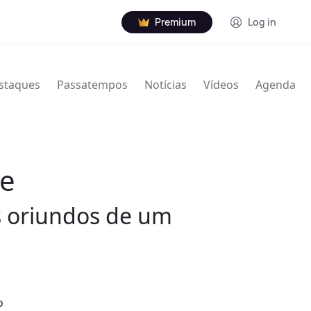
Premium
Log in
staques
Passatempos
Notícias
Vídeos
Agenda
ue
 oriundos de um
o