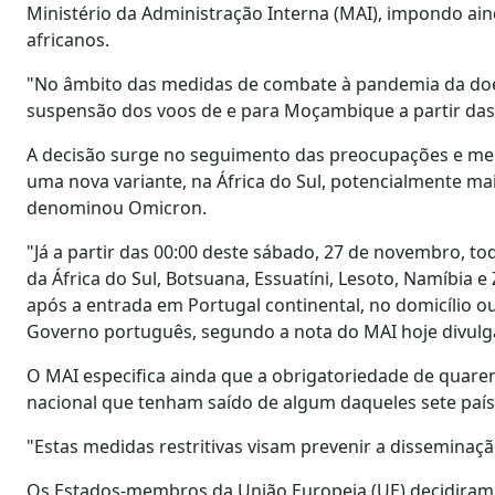
Ministério da Administração Interna (MAI), impondo ai
africanos.
"No âmbito das medidas de combate à pandemia da doen
suspensão dos voos de e para Moçambique a partir das 
A decisão surge no seguimento das preocupações e med
uma nova variante, na África do Sul, potencialmente m
denominou Omicron.
"Já a partir das 00:00 deste sábado, 27 de novembro, 
da África do Sul, Botsuana, Essuatíni, Lesoto, Namíbia
após a entrada em Portugal continental, no domicílio o
Governo português, segundo a nota do MAI hoje divulg
O MAI especifica ainda que a obrigatoriedade de quaren
nacional que tenham saído de algum daqueles sete paíse
"Estas medidas restritivas visam prevenir a disseminação
Os Estados-membros da União Europeia (UE) decidiram 