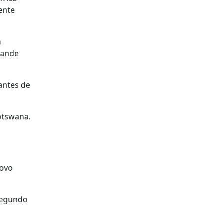
ente
a
rande
antes de
Botswana.
novo
segundo