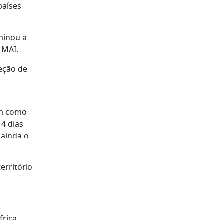
países
minou a
 MAI.
eção de
im como
14 dias
 ainda o
erritório
frica