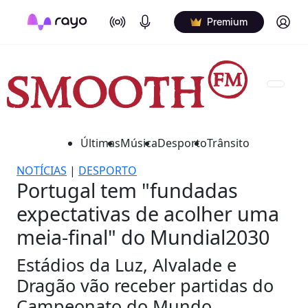
On Air
Podcasts
Log in
Premium
Últimas
Música
Desporto
Trânsito
NOTÍCIAS
|
DESPORTO
Portugal tem "fundadas
expectativas de acolher uma
meia-final" do Mundial2030
Estádios da Luz, Alvalade e
Dragão vão receber partidas do
Campeonato do Mundo.