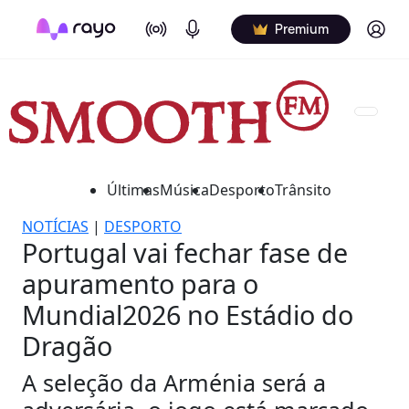
On Air
Podcasts
Log in
Premium
Últimas
Música
Desporto
Trânsito
NOTÍCIAS
|
DESPORTO
Portugal vai fechar fase de
apuramento para o
Mundial2026 no Estádio do
Dragão
A seleção da Arménia será a