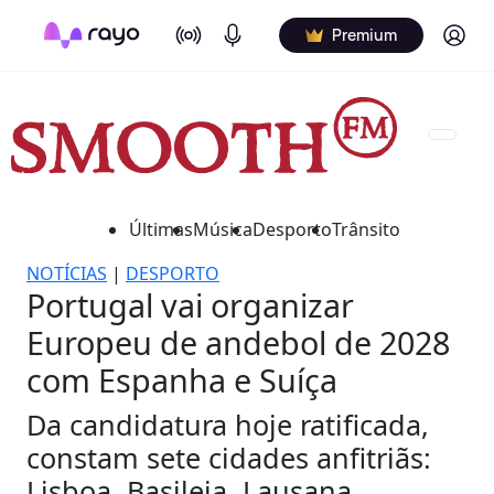
On Air
Podcasts
Log in
Premium
Últimas
Música
Desporto
Trânsito
NOTÍCIAS
|
DESPORTO
Portugal vai organizar
Europeu de andebol de 2028
com Espanha e Suíça
Da candidatura hoje ratificada,
constam sete cidades anfitriãs:
Lisboa, Basileia, Lausana,