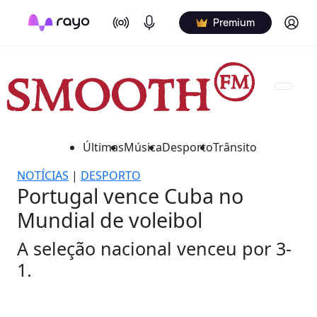
On Air
Podcasts
Log in
Premium
Últimas
Música
Desporto
Trânsito
NOTÍCIAS
|
DESPORTO
Portugal vence Cuba no
Mundial de voleibol
A seleção nacional venceu por 3-
1.