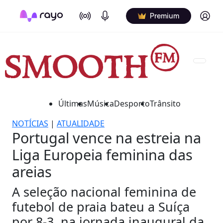
On Air
Podcasts
Log in
Premium
Últimas
Música
Desporto
Trânsito
NOTÍCIAS
|
ATUALIDADE
Portugal vence na estreia na
Liga Europeia feminina das
areias
A seleção nacional feminina de
futebol de praia bateu a Suíça
por 8-3, na jornada inaugural da