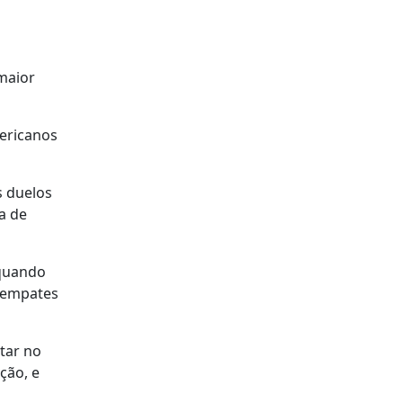
 maior
mericanos
s duelos
a de
 quando
s empates
tar no
ção, e