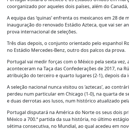
coorganizado por aqueles dois países, além do Canadá,
A equipa das ‘quinas’ enfrenta os mexicanos em 28 de 
inauguração do renovado Estádio Azteca, que vai ser anf
prova internacional de seleções.
Três dias depois, o conjunto orientado pelo espanhol 
no Estádio Mercedes-Benz, outro dos palcos da prova.
Portugal vai medir forças com o México pela sexta vez, 
aconteceram na Taça das Confederações de 2017, na Rús
atribuição do terceiro e quarto lugares (2-1), depois da
A seleção nacional nunca visitou os ‘aztecas’, ao contr
perdeu num particular em Chicago (1-0), na quarta de s
e duas derrotas aos lusos, num histórico atualizado pel
Portugal disputará na América do Norte os seus dois pr
México a 700.ª partida da sua história, no último estág
sétima consecutiva, no Mundial, ao qual acedeu em nov