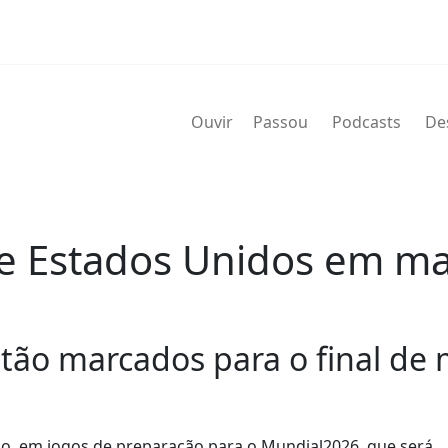
Ouvir
Passou
Podcasts
De
o e Estados Unidos em m
stão marcados para o final de
ço, em jogos de preparação para o Mundial2026, que será