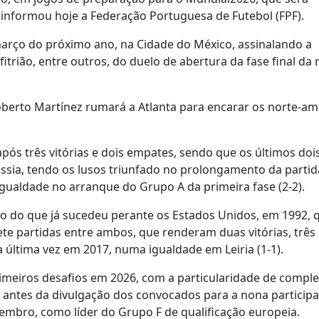
 informou hoje a Federação Portuguesa de Futebol (FPF).
março do próximo ano, na Cidade do México, assinalando a
itrião, entre outros, do duelo de abertura da fase final da
Roberto Martínez rumará a Atlanta para encarar os norte-a
após três vitórias e dois empates, sendo que os últimos doi
sia, tendo os lusos triunfado no prolongamento da partid
 igualdade no arranque do Grupo A da primeira fase (2-2).
ário do que já sucedeu perante os Estados Unidos, em 1992,
ete partidas entre ambos, que renderam duas vitórias, trê
a última vez em 2017, numa igualdade em Leiria (1-1).
imeiros desafios em 2026, com a particularidade de comple
io antes da divulgação dos convocados para a nona participa
embro, como líder do Grupo F de qualificação europeia.