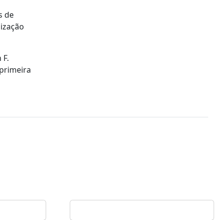
s de
nização
 F.
 primeira