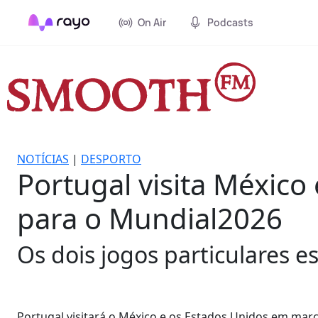
On Air
Podcasts
NOTÍCIAS
|
DESPORTO
Portugal visita Méxic
para o Mundial2026
Os dois jogos particulares e
Portugal visitará o México e os Estados Unidos em mar