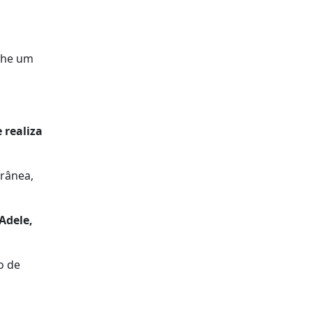
lhe um
 realiza
rânea,
Adele,
o de