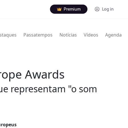
Premium
Log in
staques
Passatempos
Notícias
Vídeos
Agenda
rope Awards
ue representam "o som
uropeus