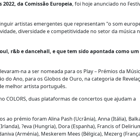
 2022, da Comissão Europeia
, foi hoje anunciado no Festi
inguir artistas emergentes que representam "o som europ
ividade, diversidade e competitividade no setor da música 
oul, r&b e dancehall, e que tem sido apontada como um
, levaram-na a ser nomeada para os Play – Prémios da Músi
ão do Ano, para os Globos de Ouro, na categoria de Revela
e melhor artista português.
 no COLORS, duas plataformas de concertos que ajudam a
os ao prémio foram Alina Pash (Ucrânia), Anna (Itália), Balk
(Irlanda), ?eva (Hungria), Dora (Espanha), Francis of Deliriu
adaniva (Arménia), Meskerem Mees (Bélgica), Mezerg (França