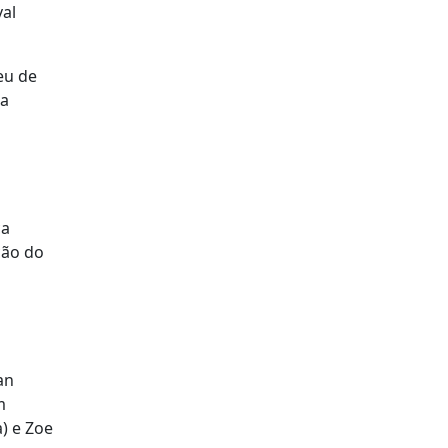
val
eu de
na
ca
ção do
an
m
) e Zoe