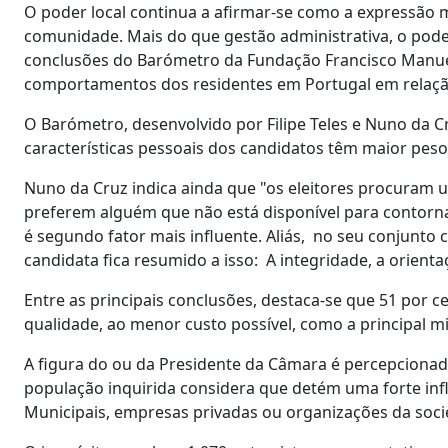
O poder local continua a afirmar-se como a expressão 
comunidade. Mais do que gestão administrativa, o poder
conclusões do Barómetro da Fundação Francisco Manuel
comportamentos dos residentes em Portugal em relaçã
O Barómetro, desenvolvido por Filipe Teles e Nuno da C
características pessoais dos candidatos têm maior pes
Nuno da Cruz indica ainda que "os eleitores procuram 
preferem alguém que não está disponível para contornar 
é segundo fator mais influente. Aliás, no seu conjunto
candidata fica resumido a isso: A integridade, a orientaç
Entre as principais conclusões, destaca-se que 51 por c
qualidade, ao menor custo possível, como a principal m
A figura do ou da Presidente da Câmara é percepcionada
população inquirida considera que detém uma forte infl
Municipais, empresas privadas ou organizações da socie