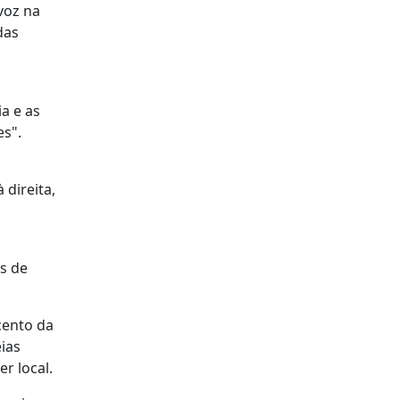
voz na
das
a e as
es".
 direita,
os de
cento da
ias
er local.