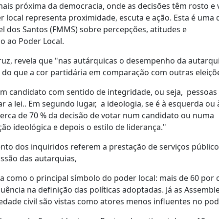
mais próxima da democracia, onde as decisões têm rosto e 
 local representa proximidade, escuta e ação. Esta é uma 
 dos Santos (FMMS) sobre percepções, atitudes e
o ao Poder Local.
ruz, revela que "nas autárquicas o desempenho da autarqui
o do que a cor partidária em comparação com outras eleiçõ
um candidato com sentido de integridade, ou seja, pessoas
a lei.. Em segundo lugar, a ideologia, se é à esquerda ou à
 cerca de 70 % da decisão de votar num candidato ou numa
ão ideológica e depois o estilo de liderança."
ento dos inquiridos referem a prestação de serviços públic
issão das autarquias,
 como o principal símbolo do poder local: mais de 60 por 
uência na definição das políticas adoptadas. Já as Assemble
dade civil são vistas como atores menos influentes no pod