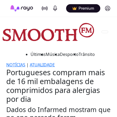
On Air
Podcasts
Log in
Premium
Últimas
Música
Desporto
Trânsito
NOTÍCIAS
|
ATUALIDADE
Portugueses compram mais
de 16 mil embalagens de
comprimidos para alergias
por dia
Dados do Infarmed mostram que