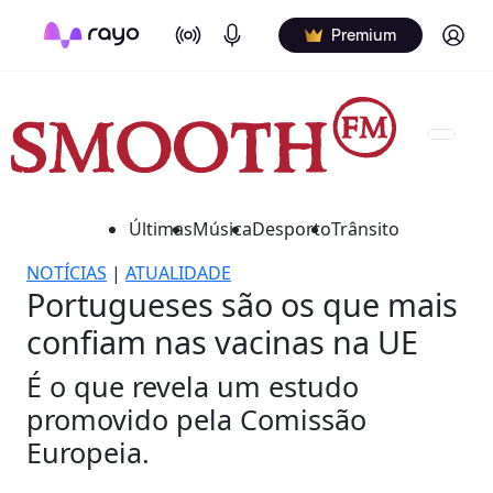
On Air
Podcasts
Log in
Premium
Últimas
Música
Desporto
Trânsito
NOTÍCIAS
|
ATUALIDADE
Portugueses são os que mais
confiam nas vacinas na UE
É o que revela um estudo
promovido pela Comissão
Europeia.