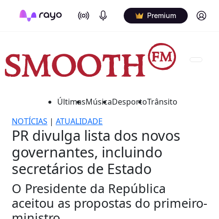
On Air
Podcasts
Log in
Premium
Últimas
Música
Desporto
Trânsito
NOTÍCIAS
|
ATUALIDADE
PR divulga lista dos novos
governantes, incluindo
secretários de Estado
O Presidente da República
aceitou as propostas do primeiro-
ministro.