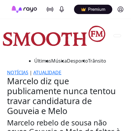
On Air
Podcasts
Log in
Premium
Últimas
Música
Desporto
Trânsito
NOTÍCIAS
|
ATUALIDADE
Marcelo diz que
publicamente nunca tentou
travar candidatura de
Gouveia e Melo
Marcelo rebelo de sousa não