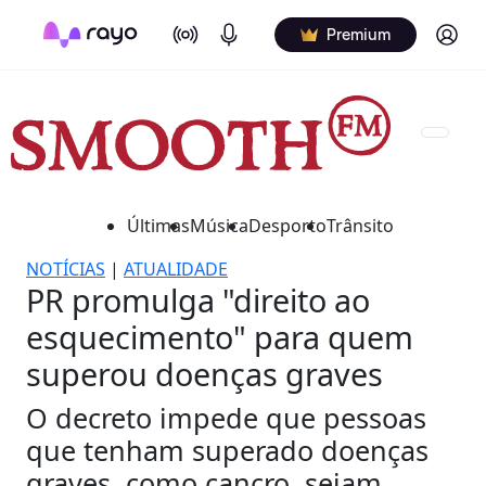
On Air
Podcasts
Log in
Premium
Últimas
Música
Desporto
Trânsito
NOTÍCIAS
|
ATUALIDADE
PR promulga "direito ao
esquecimento" para quem
superou doenças graves
O decreto impede que pessoas
que tenham superado doenças
graves, como cancro, sejam