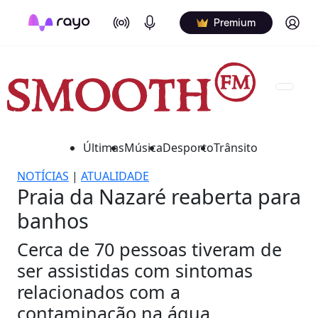
On Air
Podcasts
Log in
Premium
Últimas
Música
Desporto
Trânsito
NOTÍCIAS
|
ATUALIDADE
Praia da Nazaré reaberta para
banhos
Cerca de 70 pessoas tiveram de
ser assistidas com sintomas
relacionados com a
contaminação na água.