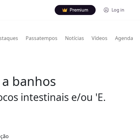
Premium
Log in
staques
Passatempos
Notícias
Vídeos
Agenda
a a banhos
os intestinais e/ou 'E.
ação