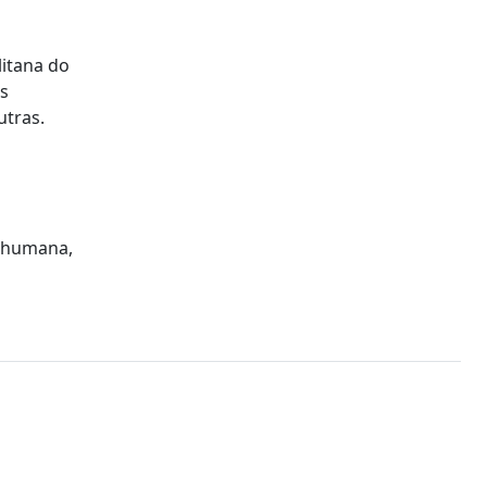
litana do
es
utras.
e humana,