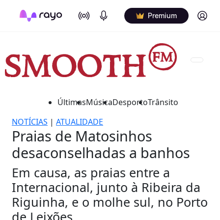
On Air
Podcasts
Log in
Premium
Últimas
Música
Desporto
Trânsito
NOTÍCIAS
|
ATUALIDADE
Praias de Matosinhos
desaconselhadas a banhos
Em causa, as praias entre a
Internacional, junto à Ribeira da
Riguinha, e o molhe sul, no Porto
de Leixões.